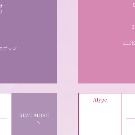
分
）
き
1LD
のプラン
A
type
READ MORE