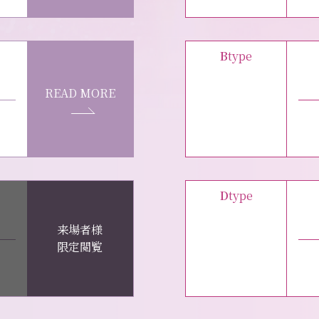
B
type
READ MORE
D
type
来場者様
限定閲覧