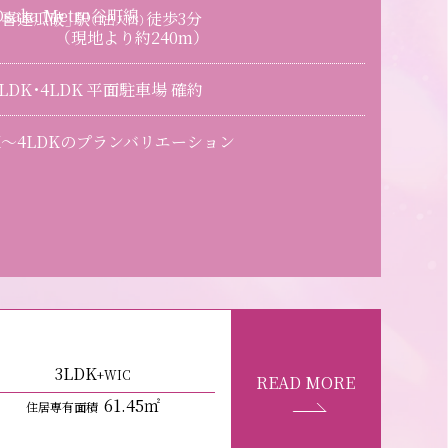
Osaka Metro谷町線
「喜連瓜破」駅
徒歩
3
分
（1出入口）
（現地より約240m）
3LDK･4LDK 平面駐車場 確約
K～4LDKのプランバリエーション
3LDK
+WIC
READ MORE
61
.45㎡
住居専有面積