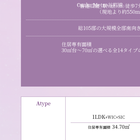
Osaka Metro谷町線
「喜連瓜破」駅
徒歩
7
（1出入口）
（現地より約550m
総105邸の大規模全邸南向
住居専有面積
30㎡台～70㎡の選べる
全14タイプ
A
type
1LDK
+WIC+SIC
34
.70㎡
住居専有面積